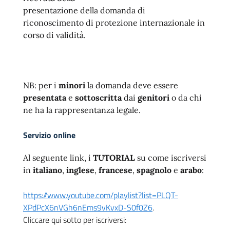
presentazione della domanda di
riconoscimento di protezione internazionale in
corso di validità.
NB: per i
minori
la domanda deve essere
presentata
e
sottoscritta
dai
genitori
o da chi
ne ha la rappresentanza legale.
Servizio online
Al seguente link, i
TUTORIAL
su come iscriversi
in
italiano
,
inglese
,
francese
,
spagnolo
e
arabo
:
https://www.youtube.com/playlist?list=PLQT-
XPdPcX6nVGh6nEms9vKvxD-S0f0Z6
.
Cliccare qui sotto per iscriversi: