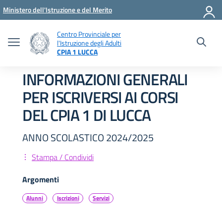
Vai ai contenuti
Vai al menu di navigazione
Vai al footer
Ministero dell'Istruzione e del Merito
Centro Provinciale per
l'Istruzione degli Adulti
CPIA 1 LUCCA
INFORMAZIONI GENERALI
PER ISCRIVERSI AI CORSI
DEL CPIA 1 DI LUCCA
ANNO SCOLASTICO 2024/2025
Stampa / Condividi
Argomenti
Alunni
Iscrizioni
Servizi