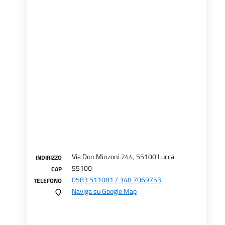
Via Don Minzoni 244, 55100 Lucca
INDIRIZZO
55100
CAP
0583 511081 / 348 7069753
TELEFONO
Naviga su Google Map