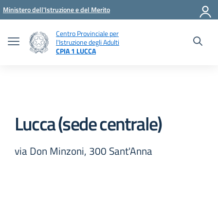
Vai ai contenuti
Vai al menu di navigazione
Vai al footer
Ministero dell'Istruzione e del Merito
Centro Provinciale per
l'Istruzione degli Adulti
CPIA 1 LUCCA
Lucca (sede centrale)
via Don Minzoni, 300 Sant'Anna