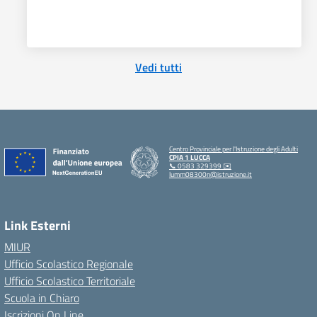
Vedi tutti
Centro Provinciale per l'Istruzione degli Adulti
CPIA 1 LUCCA
📞 0583 329399 ✉️
lumm08300n@istruzione.it
Link Esterni
MIUR
Ufficio Scolastico Regionale
Ufficio Scolastico Territoriale
Scuola in Chiaro
Iscrizioni On Line