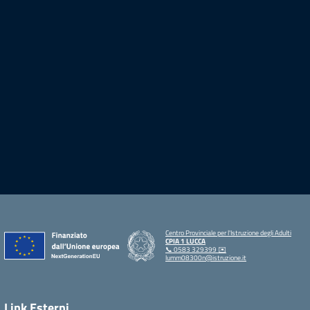
Centro Provinciale per l'Istruzione degli Adulti
CPIA 1 LUCCA
📞 0583 329399 ✉️
lumm08300n@istruzione.it
Link Esterni