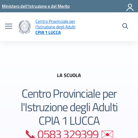
Vai ai contenuti
Vai al menu di navigazione
Vai al footer
Ministero dell'Istruzione e del Merito
Centro Provinciale per
l'Istruzione degli Adulti
CPIA 1 LUCCA
LA SCUOLA
Centro Provinciale per
l'Istruzione degli Adulti
CPIA 1 LUCCA
📞 0583 329399 ✉️