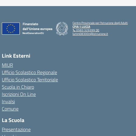
Centro Provinciale per l'Istruzione degli Adulti
CPIA 1 LUCCA
📞 0583 329399 ✉️
lumm08300n@istruzione.it
Link Esterni
MIUR
Ufficio Scolastico Regionale
Ufficio Scolastico Territoriale
Scuola in Chiaro
Iscrizioni On Line
Invalsi
Comune
La Scuola
Presentazione