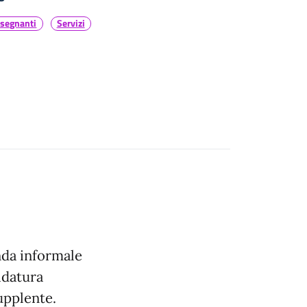
nsegnanti
Servizi
da informale
idatura
upplente.