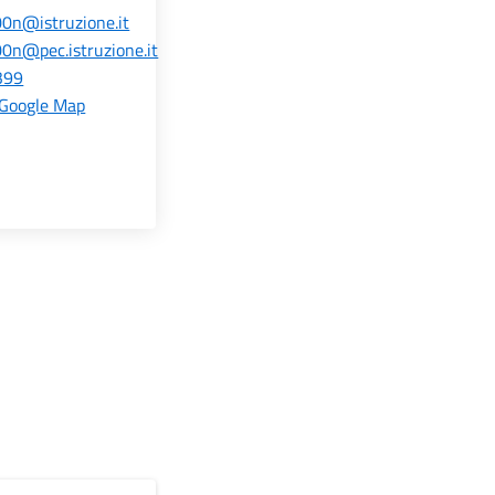
n@istruzione.it
n@pec.istruzione.it
399
 Google Map