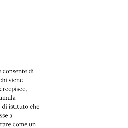
e consente di
chi viene
percepisce,
cumula
 di istituto che
sse a
avorare come un