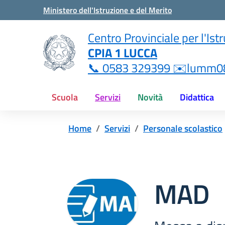
Vai ai contenuti
Vai al menu di navigazione
Vai al footer
Ministero dell'Istruzione e del Merito
i
Centro Provinciale per l'Ist
CPIA 1 LUCCA
ne.it
📞 0583 329399 ✉️lumm08
Scuola
Servizi
Novità
Didattica
Home
Servizi
Personale scolastico
MAD