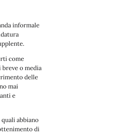
nda informale
idatura
upplente.
rti come
di breve o media
rrimento delle
ono mai
anti e
 quali abbiano
ottenimento di