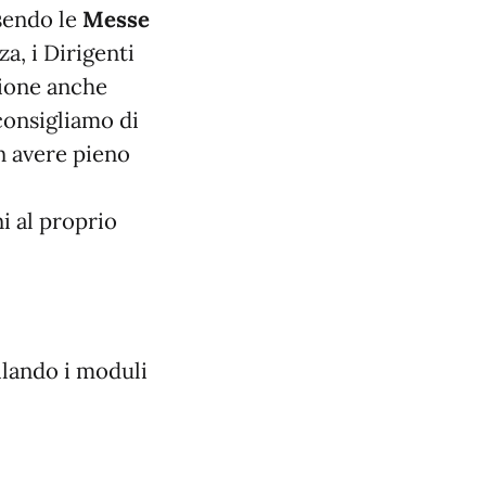
sendo le
Messe
, i Dirigenti
zione anche
consigliamo di
n avere pieno
i al proprio
ilando i moduli