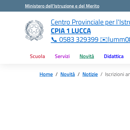
Vai ai contenuti
Vai al menu di navigazione
Vai al footer
Ministero dell'Istruzione e del Merito
i
Centro Provinciale per l'Ist
CPIA 1 LUCCA
ne.it
📞 0583 329399 ✉️lumm08
Scuola
Servizi
Novità
Didattica
Home
Novità
Notizie
Iscrizioni 