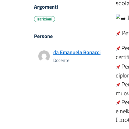
scol
Argomenti
Iscrizioni
Per
Persone
Per
da
Emanuela Bonacci
certi
Docente
Per
diplo
Per
muove
Per
e nel
I mot