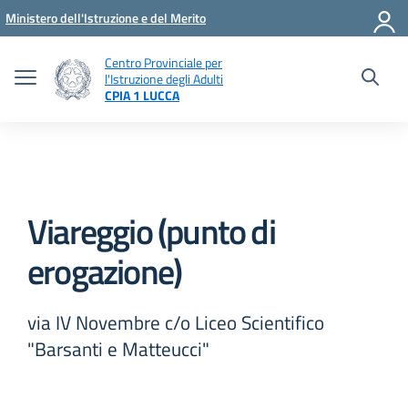
Vai ai contenuti
Vai al menu di navigazione
Vai al footer
Ministero dell'Istruzione e del Merito
Centro Provinciale per
l'Istruzione degli Adulti
CPIA 1 LUCCA
Viareggio (punto di
erogazione)
via IV Novembre c/o Liceo Scientifico
"Barsanti e Matteucci"