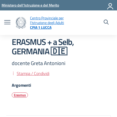
Vai ai contenuti
Vai al menu di navigazione
Vai al footer
Ministero dell'Istruzione e del Merito
Centro Provinciale per
l'Istruzione degli Adulti
CPIA 1 LUCCA
ERASMUS + a Selb,
GERMANIA 🇩🇪
docente Greta Antonioni
Stampa / Condividi
Argomenti
Erasmus