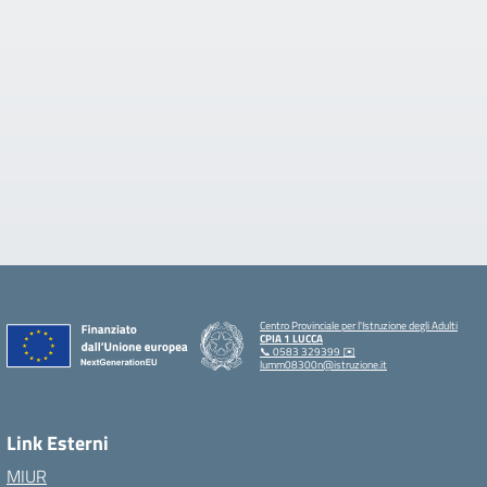
Centro Provinciale per l'Istruzione degli Adulti
CPIA 1 LUCCA
📞 0583 329399 ✉️
lumm08300n@istruzione.it
Link Esterni
MIUR