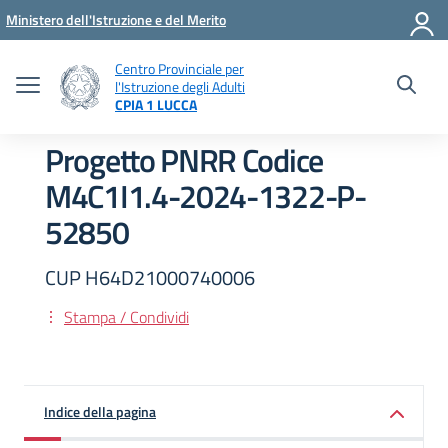
Vai ai contenuti
Vai al menu di navigazione
Vai al footer
Ministero dell'Istruzione e del Merito
Centro Provinciale per
l'Istruzione degli Adulti
CPIA 1 LUCCA
Progetto PNRR Codice
M4C1I1.4-2024-1322-P-
52850
CUP H64D21000740006
Stampa / Condividi
Indice della pagina