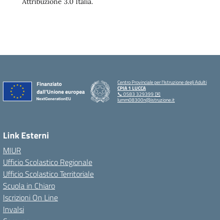
Attribuzione 3.0 Italia.
Centro Provinciale per l'Istruzione degli Adulti
CPIA 1 LUCCA
📞 0583 329399 ✉️
lumm08300n@istruzione.it
Link Esterni
MIUR
Ufficio Scolastico Regionale
Ufficio Scolastico Territoriale
Scuola in Chiaro
Iscrizioni On Line
Invalsi