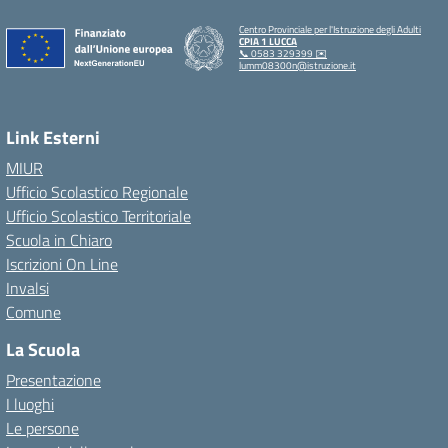
Centro Provinciale per l'Istruzione degli Adulti
CPIA 1 LUCCA
📞 0583 329399 ✉️
lumm08300n@istruzione.it
Link Esterni
MIUR
Ufficio Scolastico Regionale
Ufficio Scolastico Territoriale
Scuola in Chiaro
Iscrizioni On Line
Invalsi
Comune
La Scuola
Presentazione
I luoghi
Le persone