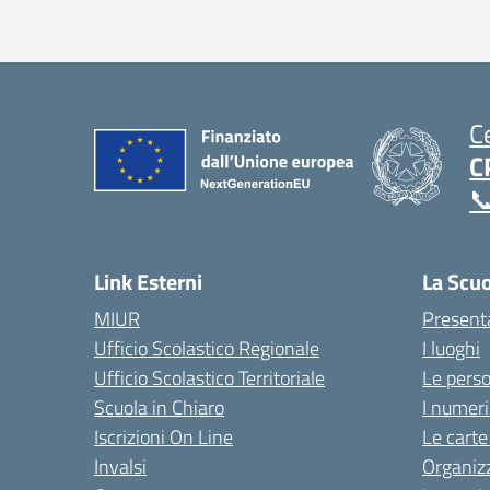
C
C

Link Esterni
La Scu
MIUR
Present
Ufficio Scolastico Regionale
I luoghi
Ufficio Scolastico Territoriale
Le pers
Scuola in Chiaro
I numeri
Iscrizioni On Line
Le carte
Invalsi
Organiz