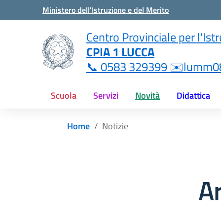
Vai ai contenuti
Vai al menu di navigazione
Vai al footer
Ministero dell'Istruzione e del Merito
i
Centro Provinciale per l'Ist
CPIA 1 LUCCA
ne.it
📞 0583 329399 ✉️lumm08
Scuola
Servizi
Novità
Didattica
Home
Notizie
A