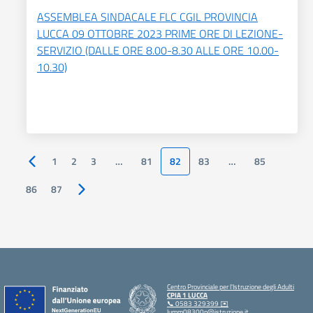
ASSEMBLEA SINDACALE FLC CGIL PROVINCIA
LUCCA 09 OTTOBRE 2023 PRIME ORE DI LEZIONE-
SERVIZIO (DALLE ORE 8.00-8.30 ALLE ORE 10.00-
10.30)
1
2
3
…
81
82
83
…
85
Pagina precedente
86
87
Pagina successiva
Centro Provinciale per l'Istruzione degli Adulti
CPIA 1 LUCCA
📞 0583 329399 ✉️
lumm08300n@istruzione.it