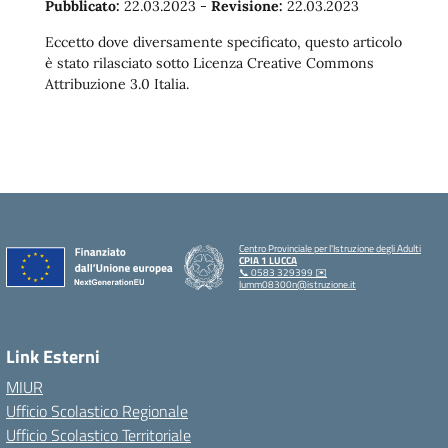
Pubblicato:
22.03.2023
-
Revisione:
22.03.2023
Eccetto dove diversamente specificato, questo articolo
è stato rilasciato sotto Licenza Creative Commons
Attribuzione 3.0 Italia.
Centro Provinciale per l'Istruzione degli Adulti
CPIA 1 LUCCA
📞 0583 329399 ✉️
lumm08300n@istruzione.it
Link Esterni
MIUR
Ufficio Scolastico Regionale
Ufficio Scolastico Territoriale