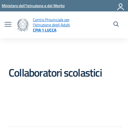
Vai ai contenuti
Vai al menu di navigazione
Vai al footer
Ministero dell'Istruzione e del Merito
Centro Provinciale per
l'Istruzione degli Adulti
CPIA 1 LUCCA
Collaboratori scolastici