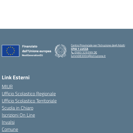
Centro Provinciale per l'Istruzione degli Adulti
CPIA 1 LUCCA
📞 0583 329399 ✉️
lumm08300n@istruzione.it
Link Esterni
MIUR
Ufficio Scolastico Regionale
Ufficio Scolastico Territoriale
Scuola in Chiaro
Iscrizioni On Line
Invalsi
Comune