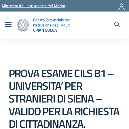
Vai ai contenuti
Vai al menu di navigazione
Vai al footer
Ministero dell'Istruzione e del Merito
Centro Provinciale per
l'Istruzione degli Adulti
CPIA 1 LUCCA
PROVA ESAME CILS B1 –
UNIVERSITA’ PER
STRANIERI DI SIENA –
VALIDO PER LA RICHIESTA
DI CITTADINANZA.