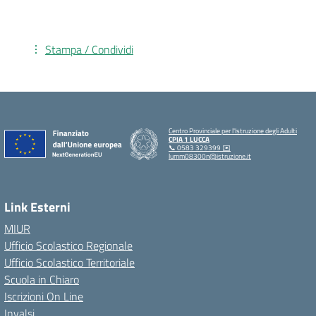
Stampa / Condividi
Centro Provinciale per l'Istruzione degli Adulti
CPIA 1 LUCCA
📞 0583 329399 ✉️
lumm08300n@istruzione.it
Link Esterni
MIUR
Ufficio Scolastico Regionale
Ufficio Scolastico Territoriale
Scuola in Chiaro
Iscrizioni On Line
Invalsi