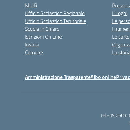
MIUR
Present
Ufficio Scolastico Regionale
I luoghi
Ufficio Scolastico Territoriale
Le pers
Scuola in Chiaro
I numeri
Iscrizioni On Line
Le carte
Invalsi
Organiz
Comune
La stori
Amministrazione Trasparente
Albo online
Privac
tel:+39 0583 