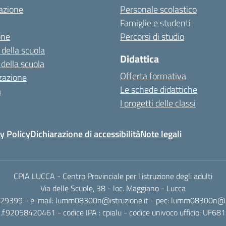
azione
Personale scolastico
Famiglie e studenti
one
Percorsi di studio
 della scuola
Didattica
 della scuola
Offerta formativa
zazione
Le schede didattiche
a
I progetti delle classi
y Policy
Dichiarazione di accessibilità
Note legali
CPIA LUCCA - Centro Provinciale per l'istruzione degli adulti
Via delle Scuole, 38 - loc. Maggiano - Lucca
329399 - e-mail: lumm08300n@istruzione.it - pec: lumm08300n@pec
c.f.92058420461 - codice IPA : cpialu - codice univoco ufficio: UF681