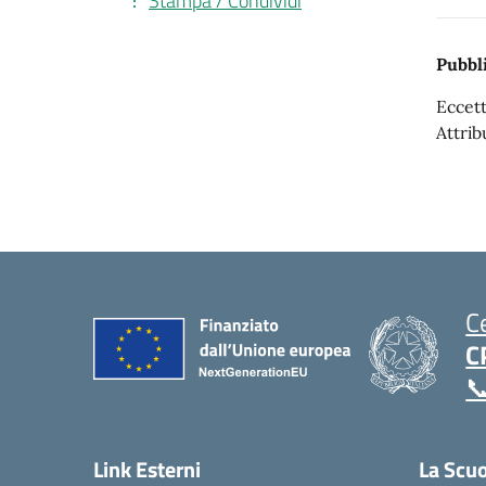
Stampa / Condividi
Pubbli
Eccett
Attrib
C
C

Link Esterni
La Scu