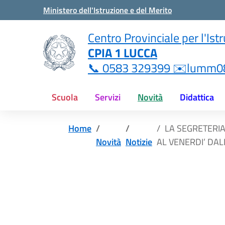
Vai ai contenuti
Vai al menu di navigazione
Vai al footer
Ministero dell'Istruzione e del Merito
i
Centro Provinciale per l'Ist
CPIA 1 LUCCA
ne.it
📞 0583 329399 ✉️lumm08
Scuola
Servizi
Novità
Didattica
Home
LA SEGRETERIA
Novità
Notizie
AL VENERDI’ DAL