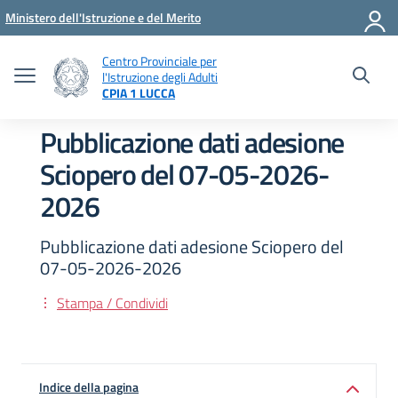
Vai ai contenuti
Vai al menu di navigazione
Vai al footer
Ministero dell'Istruzione e del Merito
Centro Provinciale per
l'Istruzione degli Adulti
CPIA 1 LUCCA
Pubblicazione dati adesione
Sciopero del 07-05-2026-
2026
Pubblicazione dati adesione Sciopero del
07-05-2026-2026
Stampa / Condividi
Indice della pagina