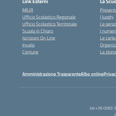
Link Esterni
La Scu
MIUR
Present
Ufficio Scolastico Regionale
I luoghi
Ufficio Scolastico Territoriale
Le pers
Scuola in Chiaro
I numeri
Iscrizioni On Line
Le carte
Invalsi
Organiz
Comune
La stori
Amministrazione Trasparente
Albo online
Privac
tel:+39 0583 