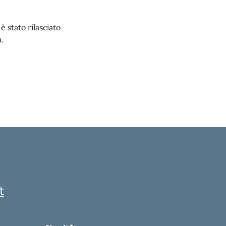
 stato rilasciato
.
t