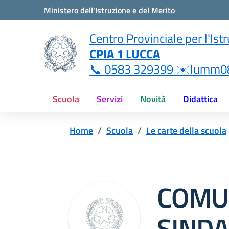
Vai ai contenuti
Vai al menu di navigazione
Vai al footer
Ministero dell'Istruzione e del Merito
i
Centro Provinciale per l'Ist
CPIA 1 LUCCA
ne.it
📞 0583 329399 ✉️lumm08
Scuola
Servizi
Novità
Didattica
Home
Scuola
Le carte della scuola
COMU
SINDA