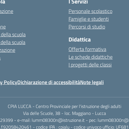
ola
I Servizi
azione
Personale scolastico
Famiglie e studenti
one
Percorsi di studio
 della scuola
Didattica
 della scuola
Offerta formativa
zazione
Le schede didattiche
a
I progetti delle classi
y Policy
Dichiarazione di accessibilità
Note legali
CPIA LUCCA - Centro Provinciale per l'istruzione degli adulti
Via delle Scuole, 38 - loc. Maggiano - Lucca
329399 - e-mail: lumm08300n@istruzione.it - pec: lumm08300n@pec
c.f.92058420461 - codice IPA : cpialu - codice univoco ufficio: UF681