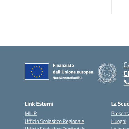
C
C

Link Esterni
La Scu
MIUR
Present
Ufficio Scolastico Regionale
I luoghi
Ufficio Scolastico Territoriale
Le pers