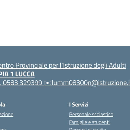
entro Provinciale per l'Istruzione degli Adulti
PIA 1 LUCCA
 0583 329399 ✉️lumm08300n@istruzione.i
ola
I Servizi
azione
Personale scolastico
Famiglie e studenti
one
Percorsi di studio