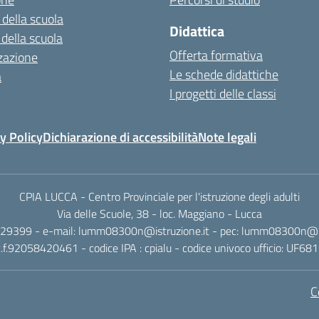
 della scuola
Didattica
 della scuola
Offerta formativa
zazione
Le schede didattiche
a
I progetti delle classi
y Policy
Dichiarazione di accessibilità
Note legali
CPIA LUCCA - Centro Provinciale per l'istruzione degli adulti
Via delle Scuole, 38 - loc. Maggiano - Lucca
329399 - e-mail: lumm08300n@istruzione.it - pec: lumm08300n@pec
c.f.92058420461 - codice IPA : cpialu - codice univoco ufficio: UF681
C