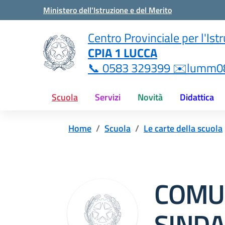
Vai ai contenuti
Vai al menu di navigazione
Vai al footer
Ministero dell'Istruzione e del Merito
i
Centro Provinciale per l'Ist
CPIA 1 LUCCA
ne.it
📞 0583 329399 ✉️lumm08
Scuola
Servizi
Novità
Didattica
Home
Scuola
Le carte della scuola
COMU
SINDA