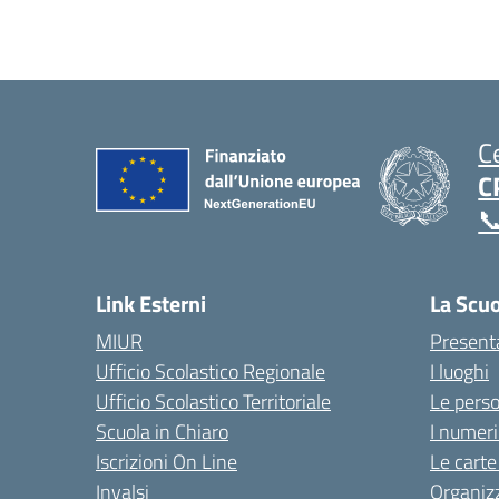
C
C

Link Esterni
La Scu
MIUR
Present
Ufficio Scolastico Regionale
I luoghi
Ufficio Scolastico Territoriale
Le pers
Scuola in Chiaro
I numeri
Iscrizioni On Line
Le carte
Invalsi
Organiz