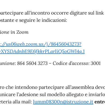
artecipare all’incontro occorre digitare sul link
stante e seguire le indicazioni:
ione in Zoom
s://us06web.zoom.us/j/86456043273?
XYSDAdnbE9E6fkkrPLarliQ5oGWl4q.1
iunione: 864 5604 3273 – Codice d’accesso: 3001
ro che intendono partecipare all’assemblea dev
nicare l’adesione sul modello allegato e inviarlo
teria alla mail:
lumm08300n@istruzione.it
entr