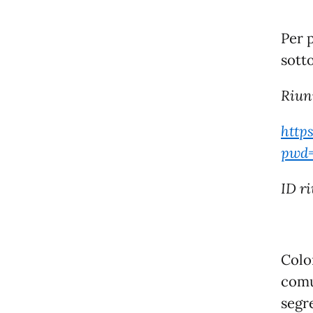
Per p
sotto
Riun
http
pwd=
ID r
Colo
comu
segre