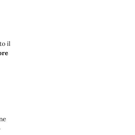
o il
ore
one
)