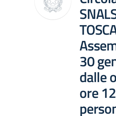
SNALS
TOSC
Assem
30 ge
dalle 
ore 12
perso