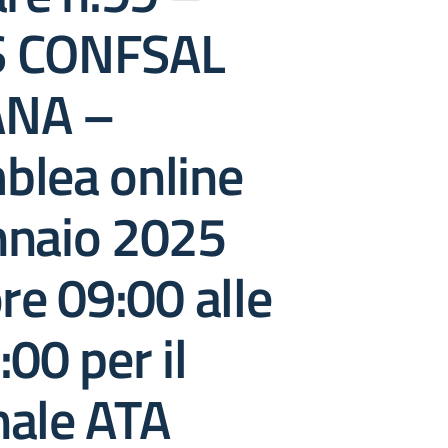
 CONFSAL
ANA –
blea online
nnaio 2025
ore 09:00 alle
:00 per il
nale ATA