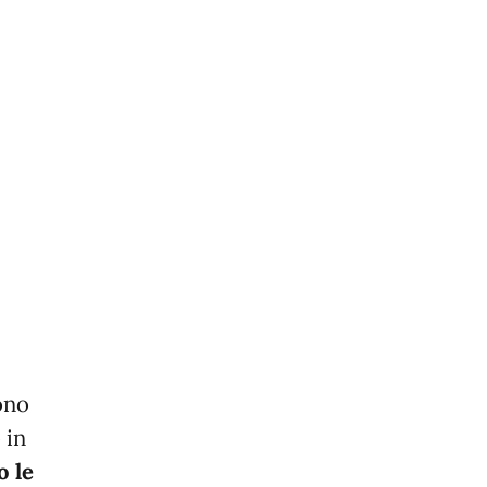
ono
 in
o le