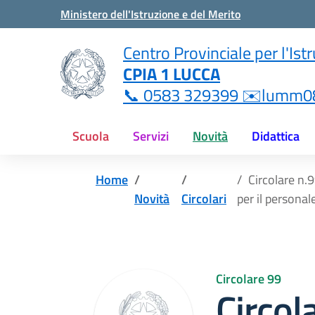
Vai ai contenuti
Vai al menu di navigazione
Vai al footer
Ministero dell'Istruzione e del Merito
i
Centro Provinciale per l'Ist
CPIA 1 LUCCA
ne.it
📞 0583 329399 ✉️lumm08
Scuola
Servizi
Novità
Didattica
Home
Circolare n
Novità
Circolari
per il personal
Circolare 99
Circol