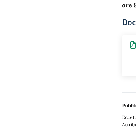
ore 
Doc
Pubbli
Eccett
Attrib