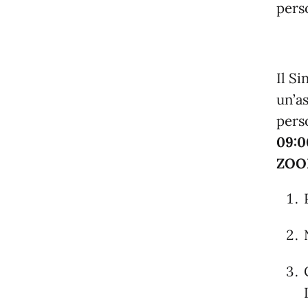
pers
Il S
un’a
pers
09:0
ZO