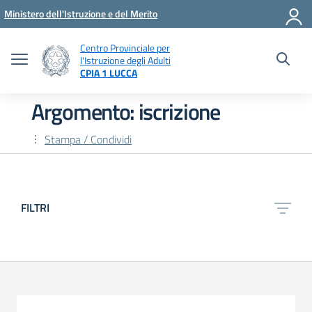
Vai ai contenuti
Vai al menu di navigazione
Vai al footer
Ministero dell'Istruzione e del Merito
Centro Provinciale per
l'Istruzione degli Adulti
CPIA 1 LUCCA
Argomento: iscrizione
Stampa / Condividi
FILTRI