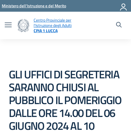
Vai ai contenuti
Vai al menu di navigazione
Vai al footer
Ministero dell'Istruzione e del Merito
Centro Provinciale per
l'Istruzione degli Adulti
CPIA 1 LUCCA
GLI UFFICI DI SEGRETERIA
SARANNO CHIUSI AL
PUBBLICO IL POMERIGGIO
DALLE ORE 14.00 DEL 06
GIUGNO 2024 AL 10