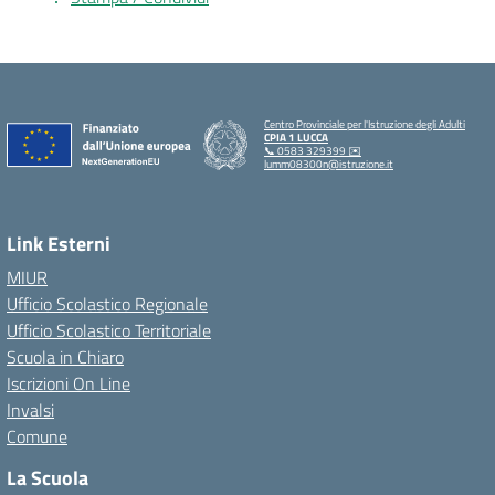
Centro Provinciale per l'Istruzione degli Adulti
CPIA 1 LUCCA
📞 0583 329399 ✉️
lumm08300n@istruzione.it
Link Esterni
MIUR
Ufficio Scolastico Regionale
Ufficio Scolastico Territoriale
Scuola in Chiaro
Iscrizioni On Line
Invalsi
Comune
La Scuola